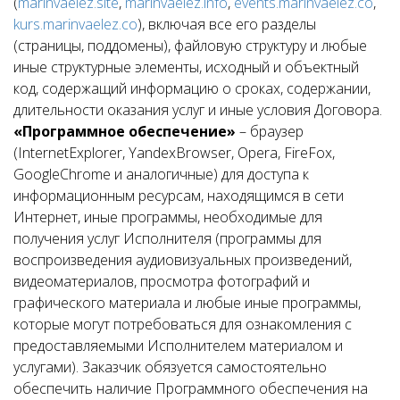
(
marinvaelez.site
,
marinvaelez.info
,
events.marinvaelez.co
,
kurs.marinvaelez.co
), включая все его разделы
(страницы, поддомены), файловую структуру и любые
иные структурные элементы, исходный и объектный
код, содержащий информацию о сроках, содержании,
длительности оказания услуг и иные условия Договора.
«Программное обеспечение»
– браузер
(InternetExplorer, YandexBrowser, Opera, FireFox,
GoogleChrome и аналогичные) для доступа к
информационным ресурсам, находящимся в сети
Интернет, иные программы, необходимые для
получения услуг Исполнителя (программы для
воспроизведения аудиовизуальных произведений,
видеоматериалов, просмотра фотографий и
графического материала и любые иные программы,
которые могут потребоваться для ознакомления с
предоставляемыми Исполнителем материалом и
услугами). Заказчик обязуется самостоятельно
обеспечить наличие Программного обеспечения на